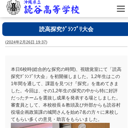
読高探究ｸﾞﾗﾝﾌﾟﾘ大会
(
2024年2月26日 19:37
)
本日6校時(総合的な探究の時間)、視聴覚室にて「読高
探究ｸﾞﾗﾝﾌﾟﾘ大会」を初開催しました。1,2年生はこの
1年間を通して、課題を見つけ『探究』を進めてきま
した。今回は、その1,2年生の探究の中から特に好評
だったチームを選抜し成果を発表する場としました。
審査員として、本校校長＆教頭及び外部からも読谷村
役場企画政策課の城間さんを始め7名の方々に来校し
てもらい多くの意見・助言をもらいました。