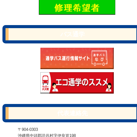
バス通学
代表連絡先
〒904-0303
沖縄県中頭郡読谷村字伊良皆198