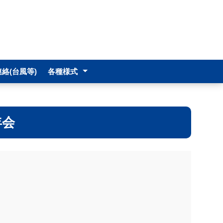
絡(台風等)
各種様式
学校感染症回復届
学校生活管理指導表
年会