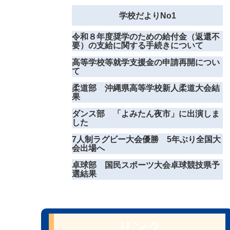
学校だよりNo1
令和８年度奨学のための給付金（返還不
要）の支給に関する手続きについて
高等学校等就学支援金の申請再開につい
て
柔道部 沖縄県高等学校新人柔道大会結
果
ダンス部 「よみたん夜市」に出演しま
した
7人制ラグビー大会優勝 5年ぶり全国大
会出場へ
卓球部 国民スポーツ大会卓球競技県予
選結果
リンク