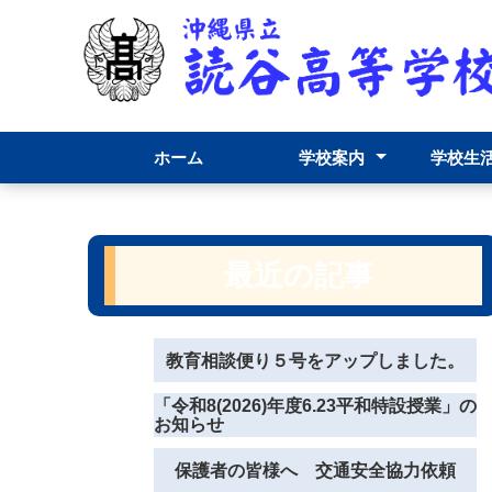
ホーム
学校案内
学校生
校長挨拶
グランドデザイン
概要
校章・校訓・校歌
学校要覧
内規(職員必携)
学校評価
アクセス
年間行事
学校行事
学校だよ
部活動
生徒の活
最近の記事
教育相談便り５号をアップしました。
「令和8(2026)年度6.23平和特設授業」の
お知らせ
保護者の皆様へ 交通安全協力依頼