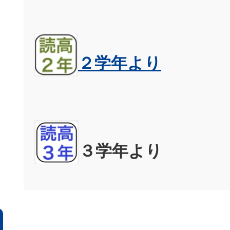
２学年より
３学年より