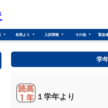
活
各部より
入試情報
その他
緊急連
計画
り
躍
教務部
生徒指導部
進路指導部
美化・保健部・教育
図書・視聴覚・情報
学年会
事務部
募集要項・各種様式
学校説明会・高校入
学校ﾊﾟﾝﾌﾚｯﾄ
PTAより
保護者へ
研究指定校報告
各種証明書等の発行
外部団体等からのお
当サイトについて
個人情報の取り扱い
相談
部
試説明会
について
知らせ
について
学
１学年より